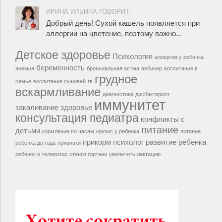
ИРИНА ИЛЬИНА ГОВОРИТ:
Добрый день! Сухой кашель появляется при
аллергии на цветение, поэтому важно...
Детское здоровье
Психология
аллергия у ребенка
беременность
анемия
бронхиальная астма
вебинар
воспитание в
грудное
семье
воспитание сыновей
гв
вскармливание
диагностика
дисбактериоз
иммунитет
закаливание
здоровье
консультация педиатра
конфликты с
питание
детьми
кормление по часам
кризис у ребенка
питание
прикорм
психолог
развитие ребенка
ребенка до года
прививки
ребенок и телевизор
стеноз гортани
увеличить лактацию