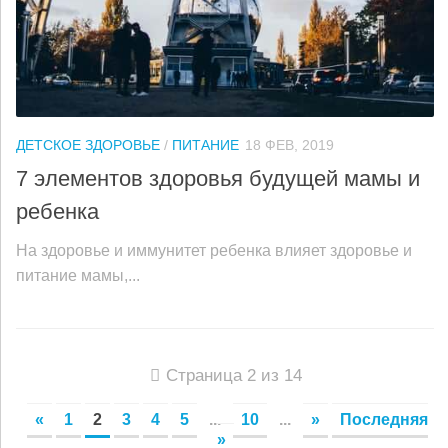
ДЕТСКОЕ ЗДОРОВЬЕ
/
ПИТАНИЕ
18 ФЕВ, 2019
7 элементов здоровья будущей мамы и
ребенка
На здоровье и иммунитет ребенка влияет здоровье и
питание мамы,...
Страница 2 из 14
«
1
2
3
4
5
...
10
...
»
Последняя
»