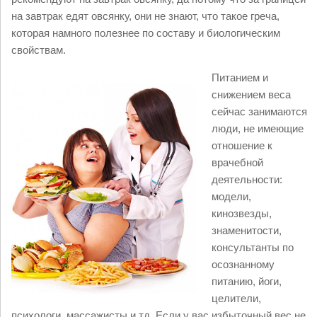
на завтрак едят овсянку, они не знают, что такое греча,
которая намного полезнее по составу и биологическим
свойствам.
Питанием и
снижением веса
сейчас занимаются
люди, не имеющие
отношение к
врачебной
деятельности:
модели,
кинозвезды,
знаменитости,
консультанты по
осознанному
питанию, йоги,
целители,
психологи, массажисты и тд. Если у вас избыточный вес не