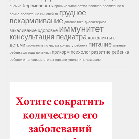
беременность
анемия
бронхиальная астма
вебинар
воспитание в
грудное
семье
воспитание сыновей
гв
вскармливание
диагностика
дисбактериоз
иммунитет
закаливание
здоровье
консультация педиатра
конфликты с
питание
детьми
кормление по часам
кризис у ребенка
питание
прикорм
психолог
развитие ребенка
ребенка до года
прививки
ребенок и телевизор
стеноз гортани
увеличить лактацию