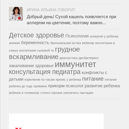
ИРИНА ИЛЬИНА ГОВОРИТ:
Добрый день! Сухой кашель появляется при
аллергии на цветение, поэтому важно...
Детское здоровье
Психология
аллергия у ребенка
беременность
анемия
бронхиальная астма
вебинар
воспитание в
грудное
семье
воспитание сыновей
гв
вскармливание
диагностика
дисбактериоз
иммунитет
закаливание
здоровье
консультация педиатра
конфликты с
питание
детьми
кормление по часам
кризис у ребенка
питание
прикорм
психолог
развитие ребенка
ребенка до года
прививки
ребенок и телевизор
стеноз гортани
увеличить лактацию