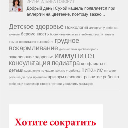
ИРИНА ИЛЬИНА ГОВОРИТ:
Добрый день! Сухой кашель появляется при
аллергии на цветение, поэтому важно...
Детское здоровье
Психология
аллергия у ребенка
беременность
анемия
бронхиальная астма
вебинар
воспитание в
грудное
семье
воспитание сыновей
гв
вскармливание
диагностика
дисбактериоз
иммунитет
закаливание
здоровье
консультация педиатра
конфликты с
питание
детьми
кормление по часам
кризис у ребенка
питание
прикорм
психолог
развитие ребенка
ребенка до года
прививки
ребенок и телевизор
стеноз гортани
увеличить лактацию