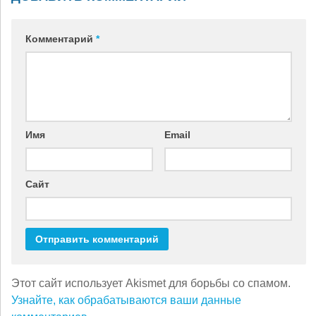
новом
новом
новом
в
новом
новом
окне)
окне)
окне)
новом
окне)
окне)
окне)
Комментарий
*
Имя
Email
Сайт
Этот сайт использует Akismet для борьбы со спамом.
Узнайте, как обрабатываются ваши данные