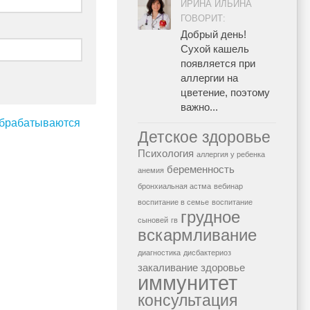
ИРИНА ИЛЬИНА
ГОВОРИТ:
Добрый день!
Сухой кашель
появляется при
аллергии на
цветение, поэтому
важно...
 обрабатываются
Детское здоровье
Психология
аллергия у ребенка
беременность
анемия
бронхиальная астма
вебинар
воспитание в семье
воспитание
грудное
сыновей
гв
вскармливание
диагностика
дисбактериоз
закаливание
здоровье
иммунитет
консультация