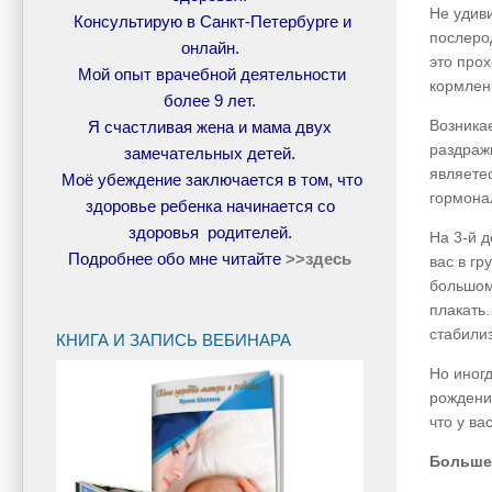
Не удив
Консультирую в Санкт-Петербурге и
послеро
онлайн.
это про
Мой опыт врачебной деятельности
кормлен
более 9 лет.
Возника
Я счастливая жена и мама двух
раздраж
замечательных детей.
являете
Моё убеждение заключается в том, что
гормона
здоровье ребенка начинается со
здоровья родителей.
На 3-
й д
Подробнее обо мне читайте
>>
здесь
вас в г
большом 
плакать.
стабили
КНИГА И ЗАПИСЬ ВЕБИНАРА
Но иног
рождени
что у в
Больше,