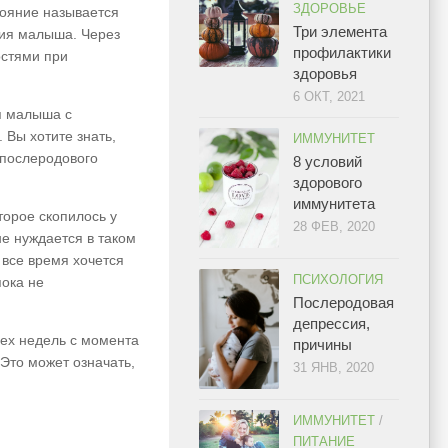
ЗДОРОВЬЕ
тояние называется
Три элемента
ния малыша. Через
профилактики
остями при
здоровья
6 ОКТ, 2021
я малыша с
 Вы хотите знать,
ИММУНИТЕТ
 послеродового
8 условий
здорового
иммунитета
торое скопилось у
28 ФЕВ, 2020
е нуждается в таком
 все время хочется
ПСИХОЛОГИЯ
пока не
Послеродовая
депрессия,
ех недель с момента
причины
Это может означать,
31 ЯНВ, 2020
ИММУНИТЕТ
/
ПИТАНИЕ