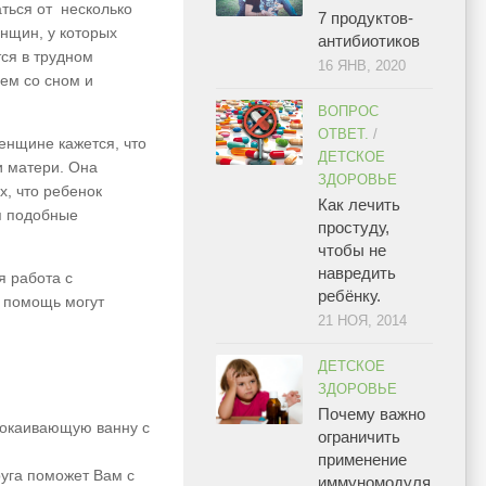
ться от несколько
7 продуктов-
нщин, у которых
антибиотиков
ся в трудном
16 ЯНВ, 2020
ем со сном и
ВОПРОС
ОТВЕТ.
/
енщине кажется, что
ДЕТСКОЕ
и матери. Она
ЗДОРОВЬЕ
х, что ребенок
Как лечить
бя подобные
простуду,
чтобы не
навредить
я работа с
ребёнку.
 помощь могут
21 НОЯ, 2014
ДЕТСКОЕ
ЗДОРОВЬЕ
Почему важно
покаивающую ванну с
ограничить
применение
руга поможет Вам с
иммуномодуля