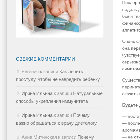
Послеро
недель 
были тя
финансо
аппетит
Очень с
она пер
чувствуе
СВЕЖИЕ КОММЕНТАРИИ
серьезно
симптом
Евгения
к записи
Как лечить
простуду, чтобы не навредить ребёнку.
Существ
перинат
Ирина Ильина
к записи
Натуральные
оказать 
способы укрепления иммунитета
Будьте 
Ирина Ильина
к записи
Почему
—
поста
важно обращаться к врачу диетологу.
—
после
аромама
—
не от
Анна Митинская
к записи
Почему