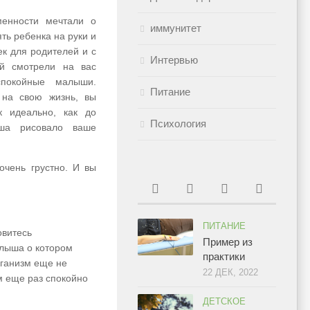
енности мечтали о
иммунитет
ть ребенка на руки и
ек для родителей и с
Интервью
й смотрели на вас
спокойные малыши.
Питание
 на свою жизнь, вы
к идеально, как до
Психология
ша рисовало ваше
очень грустно. И вы
ПИТАНИЕ
овитесь
Пример из
алыша о котором
практики
рганизм еще не
22 ДЕК, 2022
м еще раз спокойно
ДЕТСКОЕ