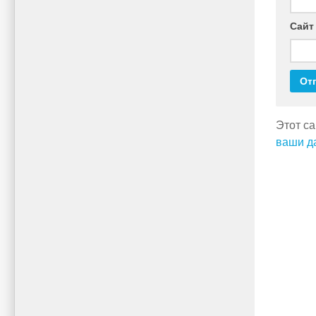
Сайт
Этот са
ваши д