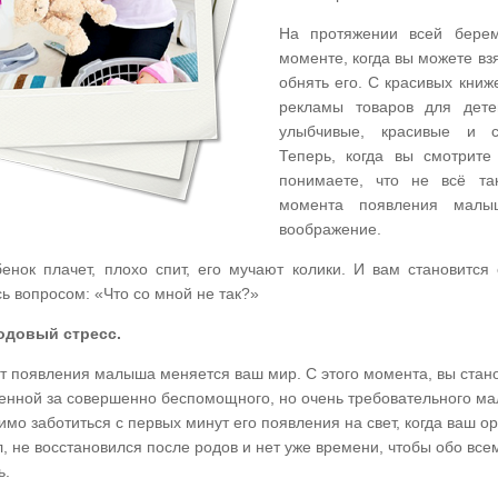
На протяжении всей берем
моменте, когда вы можете взя
обнять его. С красивых книж
рекламы товаров для дете
улыбчивые, красивые и 
Теперь, когда вы смотрите
понимаете, что не всё та
момента появления малы
воображение.
енок плачет, плохо спит, его мучают колики. И вам становится 
ь вопросом: «Что со мной не так?»
одовый стресс.
т появления малыша меняется ваш мир. С этого момента, вы стан
венной за совершенно беспомощного, но очень требовательного м
мо заботиться с первых минут его появления на свет, когда ваш о
, не восстановился после родов и нет уже времени, чтобы обо все
ь.