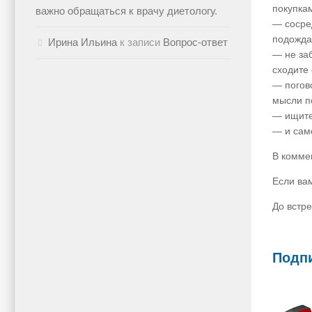
покупка
важно обращаться к врачу диетологу.
—
сосред
подождат
Ирина Ильина
к записи
Вопрос-ответ
—
не за
сходите 
—
погово
мысли п
—
ищите
—
и само
В комме
Если ва
До встре
Подпи