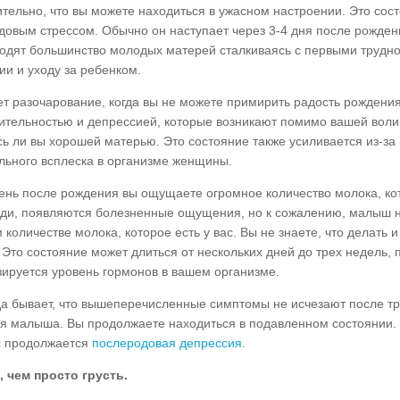
ительно, что вы можете находиться в ужасном настроении. Это сос
довым стрессом. Обычно он наступает через 3-
4 дня после рожде
ходят большинство молодых матерей сталкиваясь с первыми трудн
ии и уходу за ребенком.
ет разочарование, когда вы не можете примирить радость рождени
ительностью и депрессией, которые возникают помимо вашей воли.
сь ли вы хорошей матерью. Это состояние также усиливается из-
за
льного всплеска в организме женщины.
ень после рождения вы ощущаете огромное количество молока, ко
руди, появляются болезненные ощущения, но к сожалению, малыш н
количестве молока, которое есть у вас. Вы не знаете, что делать и
 Это состояние может длиться от нескольких дней до трех недель, 
зируется уровень гормонов в вашем организме.
да бывает, что вышеперечисленные симптомы не исчезают после тр
я малыша. Вы продолжаете находиться в подавленном состоянии. 
ас продолжается
послеродовая депрессия.
 чем просто грусть.