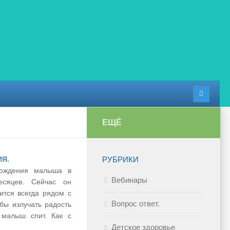
ЕЩЁ
Я.
РУБРИКИ
рождения малыша в
Вебинары
есяцев. Сейчас он
ится всегда рядом с
Вопрос ответ.
обы излучать радость
 малыш спит. Как с
Детское здоровье