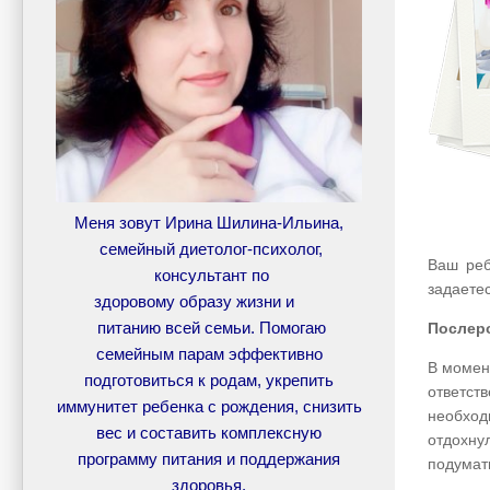
Меня зовут Ирина Шилина-Ильина,
семейный диетолог-психолог,
Ваш реб
консультант по
задаетес
здоровому образу жизни и
питанию всей семьи. Помогаю
Послер
семейным парам эффективно
В момен
подготовиться к родам, укрепить
ответст
иммунитет ребенка с рождения, снизить
необходи
вес и составить комплексную
отдохнул
программу питания и поддержания
подумат
здоровья.