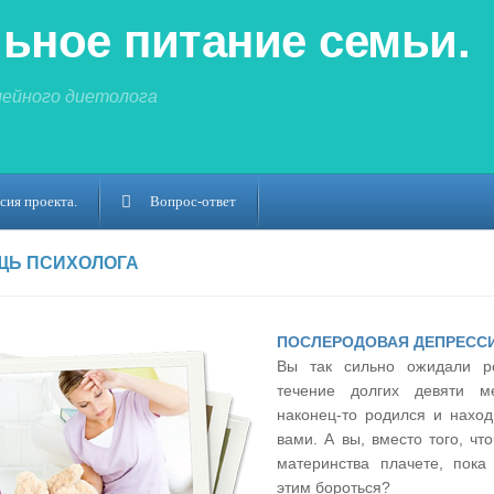
ьное питание семьи.
мейного диетолога
сия проекта.
Вопрос-ответ
ЩЬ ПСИХОЛОГА
ПОСЛЕРОДОВАЯ ДЕПРЕССИ
Вы так сильно ожидали 
течение долгих девяти м
наконец-
то родился и наход
вами. А вы, вместо того, чт
материнства плачете, пока
этим бороться?