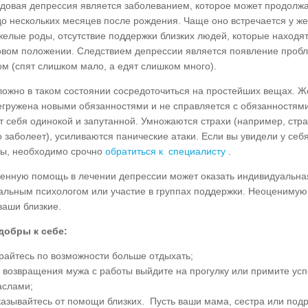
довая депрессия является заболеванием, которое может продолжа
до нескольких месяцев после рождения. Чаще оно встречается у же
желые роды, отсутствие поддержки близких людей, которые находят
вом положении. Следствием депрессии является появление пробл
ом (спят слишком мало, а едят слишком много).
ложно в таком состоянии сосредоточиться на простейших вещах. Ж
егружена новыми обязанностями и не справляется с обязанностям
т себя одинокой и запутанной. Умножаются страхи (например, стра
 заболеет), усиливаются панические атаки. Если вы увидели у се
ы, необходимо срочно
обратиться к специалисту
.
енную помощь в лечении депрессии может оказать индивидуальна
альным психологом или участие в группах поддержки. Неоценимую
ваши близкие.
добры к себе:
райтесь по возможности больше отдыхать;
 возвращения мужа с работы выйдите на прогулку или примите ус
слами;
казывайтесь от помощи близких. Пусть ваши мама, сестра или под