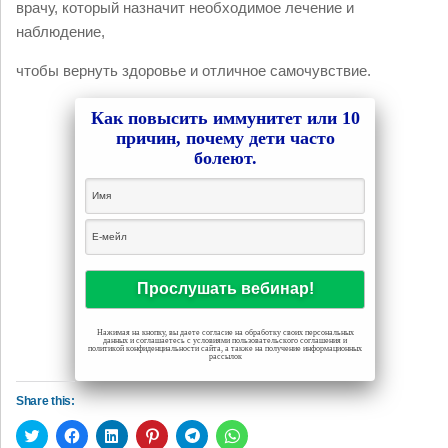
врачу, который назначит необходимое лечение и
наблюдение,
чтобы вернуть здоровье и отличное самочувствие.
Как повысить иммунитет или 10
причин, почему дети часто
болеют.
Нажимая на кнопку, вы даете согласие на обработку своих персональных
данных и соглашаетесь с условиями пользовательского соглашения и
политикой конфиденциальности сайта, а также на получение информационных
рассылок
Share this:
Нажмите,
Нажмите,
Нажмите,
Нажмите,
Нажмите,
Нажмите,
чтобы
чтобы
чтобы
чтобы
чтобы
чтобы