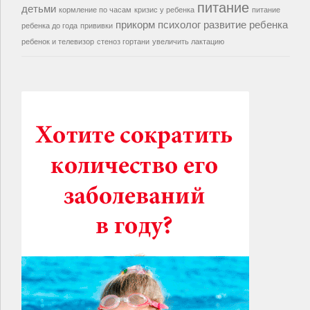
питание
детьми
кормление по часам
кризис у ребенка
питание
прикорм
психолог
развитие ребенка
ребенка до года
прививки
ребенок и телевизор
стеноз гортани
увеличить лактацию