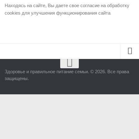
Находясь на сайте, Вы даете свое согласие на обработку
cookies для улучшения функционирования сайта
Здоровье и правильное питание семьи. © 2026. Все права
Главная
защищены.
Мои курсы
Консультации
Контакты
Здоровье в период беременности
Внутриутробная информация