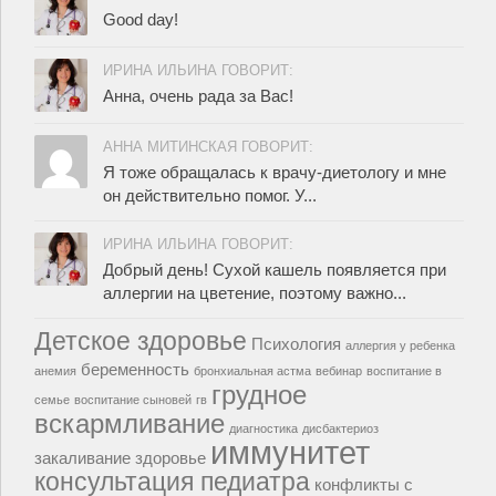
Good day!
ИРИНА ИЛЬИНА ГОВОРИТ:
Анна, очень рада за Вас!
АННА МИТИНСКАЯ ГОВОРИТ:
Я тоже обращалась к врачу-диетологу и мне
он действительно помог. У...
ИРИНА ИЛЬИНА ГОВОРИТ:
Добрый день! Сухой кашель появляется при
аллергии на цветение, поэтому важно...
Детское здоровье
Психология
аллергия у ребенка
беременность
анемия
бронхиальная астма
вебинар
воспитание в
грудное
семье
воспитание сыновей
гв
вскармливание
диагностика
дисбактериоз
иммунитет
закаливание
здоровье
консультация педиатра
конфликты с