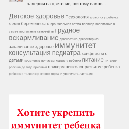
аллергии на цветение, поэтому важно...
Детское здоровье
Психология
аллергия у ребенка
беременность
анемия
бронхиальная астма
вебинар
воспитание в
грудное
семье
воспитание сыновей
гв
вскармливание
диагностика
дисбактериоз
иммунитет
закаливание
здоровье
консультация педиатра
конфликты с
питание
детьми
кормление по часам
кризис у ребенка
питание
прикорм
психолог
развитие ребенка
ребенка до года
прививки
ребенок и телевизор
стеноз гортани
увеличить лактацию