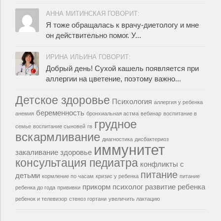
АННА МИТИНСКАЯ ГОВОРИТ:
Я тоже обращалась к врачу-диетологу и мне
он действительно помог. У...
ИРИНА ИЛЬИНА ГОВОРИТ:
Добрый день! Сухой кашель появляется при
аллергии на цветение, поэтому важно...
Детское здоровье
Психология
аллергия у ребенка
беременность
анемия
бронхиальная астма
вебинар
воспитание в
грудное
семье
воспитание сыновей
гв
вскармливание
диагностика
дисбактериоз
иммунитет
закаливание
здоровье
консультация педиатра
конфликты с
питание
детьми
кормление по часам
кризис у ребенка
питание
прикорм
психолог
развитие ребенка
ребенка до года
прививки
ребенок и телевизор
стеноз гортани
увеличить лактацию