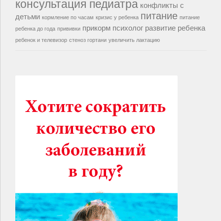
консультация педиатра
конфликты с
питание
детьми
кормление по часам
кризис у ребенка
питание
прикорм
психолог
развитие ребенка
ребенка до года
прививки
ребенок и телевизор
стеноз гортани
увеличить лактацию