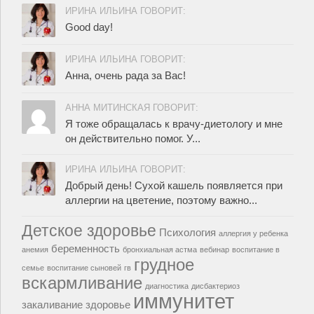
ИРИНА ИЛЬИНА ГОВОРИТ:
Good day!
ИРИНА ИЛЬИНА ГОВОРИТ:
Анна, очень рада за Вас!
АННА МИТИНСКАЯ ГОВОРИТ:
Я тоже обращалась к врачу-диетологу и мне
он действительно помог. У...
ИРИНА ИЛЬИНА ГОВОРИТ:
Добрый день! Сухой кашель появляется при
аллергии на цветение, поэтому важно...
Детское здоровье
Психология
аллергия у ребенка
беременность
анемия
бронхиальная астма
вебинар
воспитание в
грудное
семье
воспитание сыновей
гв
вскармливание
диагностика
дисбактериоз
иммунитет
закаливание
здоровье