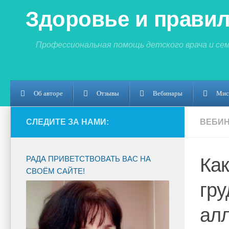
Здоровье и правил
Профессиональная помощь детского врача и се
Об авторе
Отзывы
Вебинары
Мис
СЛЕДИТЕ ЗА НАМИ:
ВЕБИ
РАДА ПРИВЕТСТВОВАТЬ ВАС НА
Как
СВОЁМ САЙТЕ!
гру
алл