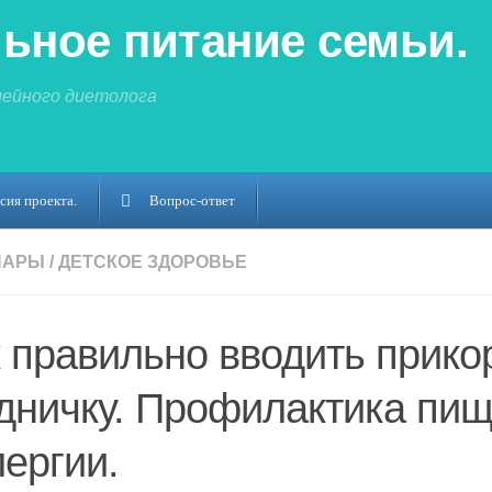
ьное питание семьи.
мейного диетолога
сия проекта.
Вопрос-ответ
НАРЫ
/
ДЕТСКОЕ ЗДОРОВЬЕ
 правильно вводить прико
дничку. Профилактика пи
ергии.