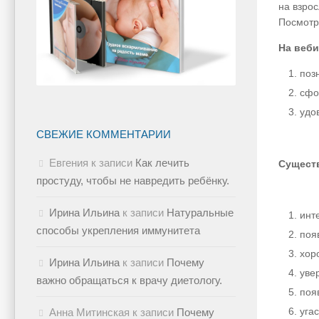
на взрос
Посмотр
На веби
поз
сфо
удо
СВЕЖИЕ КОММЕНТАРИИ
Евгения
к записи
Как лечить
Существ
простуду, чтобы не навредить ребёнку.
Ирина Ильина
к записи
Натуральные
инт
способы укрепления иммунитета
поя
хор
Ирина Ильина
к записи
Почему
уве
важно обращаться к врачу диетологу.
поя
уга
Анна Митинская
к записи
Почему