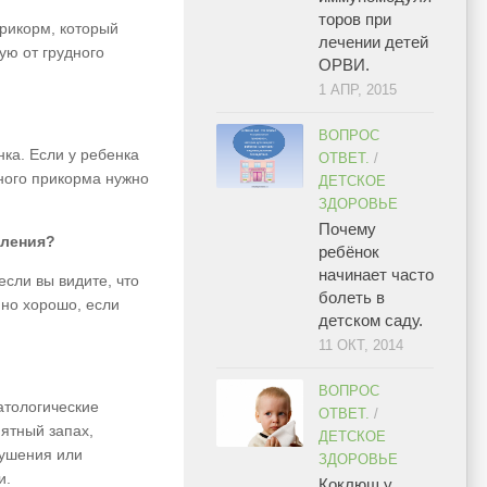
торов при
прикорм, который
лечении детей
ую от грудного
ОРВИ.
1 АПР, 2015
ВОПРОС
ка. Если у ребенка
ОТВЕТ.
/
ного прикорма нужно
ДЕТСКОЕ
ЗДОРОВЬЕ
Почему
вления?
ребёнок
начинает часто
если вы видите, что
болеть в
нно хорошо, если
детском саду.
11 ОКТ, 2014
ВОПРОС
атологические
ОТВЕТ.
/
иятный запах,
ДЕТСКОЕ
лушения или
ЗДОРОВЬЕ
и.
Коклюш у