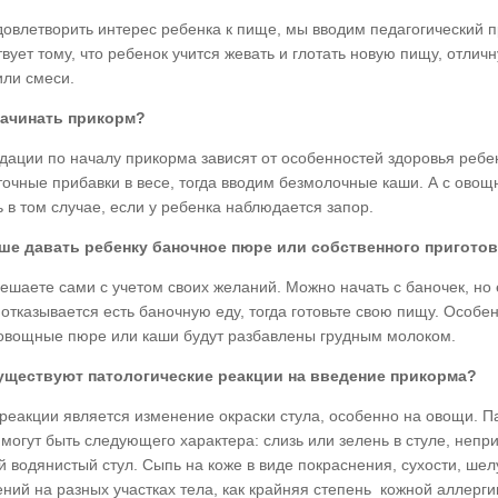
довлетворить интерес ребенка к пище, мы вводим педагогический 
вует тому, что ребенок учится жевать и глотать новую пищу, отличн
или смеси.
начинать прикорм?
дации по началу прикорма зависят от особенностей здоровья ребен
точные прибавки в весе, тогда вводим безмолочные каши. А с овощ
 в том случае, если у ребенка наблюдается запор.
ше давать ребенку баночное пюре или собственного пригото
ешаете сами с учетом своих желаний. Можно начать с баночек, но 
отказывается есть баночную еду, тогда готовьте свою пищу. Особе
овощные пюре или каши будут разбавлены грудным молоком.
уществуют патологические реакции на введение прикорма?
реакции является изменение окраски стула, особенно на овощи. П
могут быть следующего характера: слизь или зелень в стуле, непр
й водянистый стул. Сыпь на коже в виде покраснения, сухости, ше
ний на разных участках тела, как крайняя степень кожной аллерги