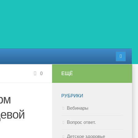
0
ЕЩЁ
рм
РУБРИКИ
Вебинары
щевой
Вопрос ответ.
Детское здоровье