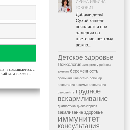
ИРИНА ИЛЬИНА
ГОВОРИТ:
Добрый день!
Сухой кашель
появляется при
аллергии на
цветение, поэтому
важно...
Детское здоровье
Психология
аллергия у ребенка
ых и соглашаетесь с
беременность
анемия
сайта, а также на
бронхиальная астма
вебинар
воспитание в семье
воспитание
грудное
сыновей
гв
вскармливание
диагностика
дисбактериоз
закаливание
здоровье
иммунитет
консультация