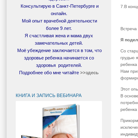
Консультирую в Санкт-Петербурге и
7.В конц
онлайн.
Мой опыт врачебной деятельности
более 9 лет.
Встреча
Я счастливая жена и мама двух
Я подел
замечательных детей.
Моё убеждение заключается в том, что
Со стар
здоровье ребенка начинается со
грудью 
ребенка
здоровья родителей.
Нам при
Подробнее обо мне читайте
>>
здесь
формиро
Этот оп
КНИГА И ЗАПИСЬ ВЕБИНАРА
В основ
потребн
ребенка
Прикорм
исключе
индивид