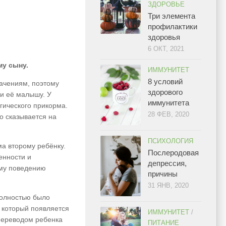
ЗДОРОВЬЕ
Три элемента
профилактики
здоровья
6 ОКТ, 2021
у сыну.
ИММУНИТЕТ
8 условий
ачениям, поэтому
здорового
ли её малышу. У
иммунитета
гического прикорма.
28 ФЕВ, 2020
о сказывается на
ПСИХОЛОГИЯ
ма второму ребёнку.
Послеродовая
енности и
депрессия,
ому поведению
причины
31 ЯНВ, 2020
полностью было
 который появляется
ИММУНИТЕТ
/
 переводом ребенка
ПИТАНИЕ