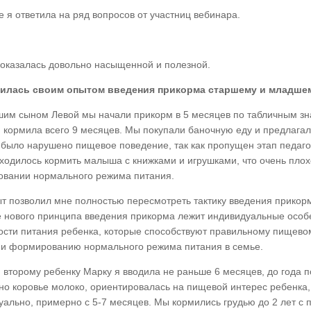
е я ответила на ряд вопросов от участниц вебинара.
 оказалась довольно насыщенной и полезной.
илась своим опытом введения прикорма старшему и младшем
шим сыном Левой мы начали прикорм в 5 месяцев по табличным зн
я кормила всего 9 месяцев. Мы покупали баночную еду и предлага
 было нарушено пищевое поведение, так как пропущен этап педаго
ходилось кормить малыша с книжками и игрушками, что очень плох
вании нормального режима питания.
ыт позволил мне полностью пересмотреть тактику введения прикор
е нового принципа введения прикорма лежит индивидуальные особ
ости питания ребенка, которые способствуют правильному пищев
 и формированию нормального режима питания в семье.
 второму ребенку Марку я вводила не раньше 6 месяцев, до года 
но коровье молоко, ориентировалась на пищевой интерес ребенка,
уально, примерно с 5-7 месяцев. Мы кормились грудью до 2 лет с