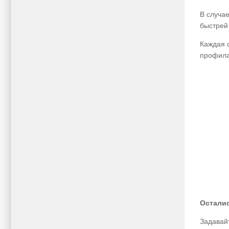
В случа
быстрей
Каждая 
профила
Остали
Задавай