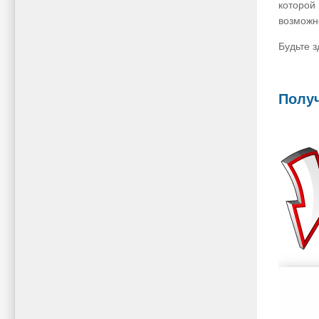
которой
возможн
Будьте 
Получ