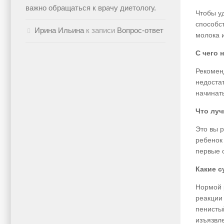
важно обращаться к врачу диетологу.
Чтобы у
способст
Ирина Ильина
к записи
Вопрос-ответ
молока 
С чего 
Рекомен
недоста
начинать
Что луч
Это вы р
ребенок 
первые 
Какие с
Нормой 
реакции 
пенисты
изъязвле