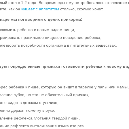
лый стол с 1.2 года. Во время еды ему не требовалось отвлекание 
ите, как он
кушает с аппетитом
столько, сколько хочет.
наре мы поговорили о целях прикорма:
накомить ребенка с новым видом пищи,
рмировать правильное пищевое поведение ребенка,
влетворить потребности организма в питательных веществах.
уют определенные признаки готовности ребенка к новому ви
ерес ребенка к пище, которую он видит в тарелке у папы или мамы,
вление зубов, но это не обязательный признак,
ошо сидит в детском стульчике,
ренно держит ложечку в руке,
вление рефлекса глотания твердой пищи,
сание рефлекса выталкивания языка изо рта.