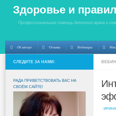
Здоровье и правил
Профессиональная помощь детского врача и се
Об авторе
Отзывы
Вебинары
Мис
СЛЕДИТЕ ЗА НАМИ:
ВЕБИ
РАДА ПРИВЕТСТВОВАТЬ ВАС НА
Ин
СВОЁМ САЙТЕ!
эф
-
ИРИНА