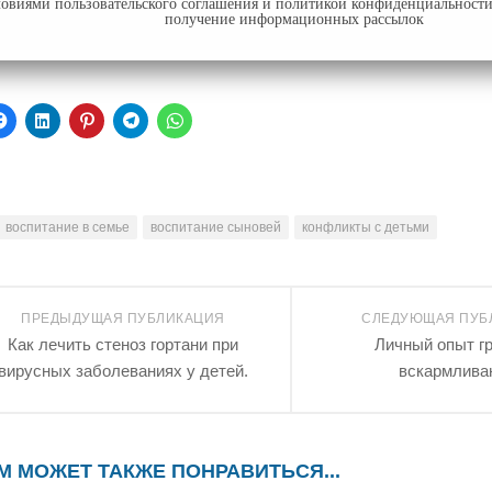
ловиями пользовательского соглашения и политикой конфиденциальности 
получение информационных рассылок
ите,
Нажмите,
Нажмите,
Нажмите,
Нажмите,
Нажмите,
ы
чтобы
чтобы
чтобы
чтобы
чтобы
литься
открыть
поделиться
поделиться
поделиться
поделиться
на
на
записями
в
в
er
Facebook
LinkedIn
на
Telegram
WhatsApp
рывается
(Открывается
(Открывается
Pinterest
(Открывается
(Открывается
в
в
(Открывается
в
в
ом
новом
новом
в
новом
новом
воспитание в семье
воспитание сыновей
конфликты с детьми
)
окне)
окне)
новом
окне)
окне)
окне)
ПРЕДЫДУЩАЯ ПУБЛИКАЦИЯ
СЛЕДУЮЩАЯ ПУБ
Как лечить стеноз гортани при
Личный опыт г
вирусных заболеваниях у детей.
вскармлива
М МОЖЕТ ТАКЖЕ ПОНРАВИТЬСЯ...