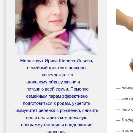
Меня зовут Ирина Шилина-Ильина,
семейный диетолог-психолог,
консультант по
здоровому образу жизни и
— почем
питанию всей семьи. Помогаю
семейным парам эффективно
— как п
подготовиться к родам, укрепить
— что д
иммунитет ребенка с рождения, снизить
вес и составить комплексную
— 5 эф
программу питания и поддержания
— и мно
здоровья.