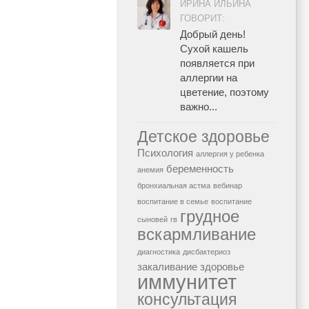
ИРИНА ИЛЬИНА
ГОВОРИТ:
Добрый день!
Сухой кашель
появляется при
аллергии на
цветение, поэтому
важно...
Детское здоровье
Психология
аллергия у ребенка
беременность
анемия
бронхиальная астма
вебинар
воспитание в семье
воспитание
грудное
сыновей
гв
вскармливание
диагностика
дисбактериоз
закаливание
здоровье
иммунитет
консультация