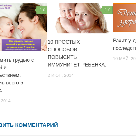
0
0
Рахит у д
10 ПРОСТЫХ
последст
СПОСОБОВ
ПОВЫСИТЬ
10 МАЙ, 20
рмить грудью с
ИММУНИТЕТ РЕБЕНКА.
й и
ьствием,
2 ИЮН, 2014
ив всего 5
.
 2014
ВИТЬ КОММЕНТАРИЙ