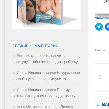
ус
Share this:
Нажм
чтоб
поде
на
Twitt
(Отк
в
СВЕЖИЕ КОММЕНТАРИИ
нов
Метки:
окне
Евгения
к записи
Как лечить
простуду, чтобы не навредить ребёнку.
Ирина Ильина
к записи
Натуральные
способы укрепления иммунитета
Ирина Ильина
к записи
Почему
важно обращаться к врачу диетологу.
ВА
Анна Митинская
к записи
Почему